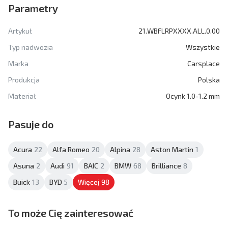
Parametry
Artykuł
21.WBFLRPXXXX.ALL.0.00
Typ nadwozia
Wszystkie
Marka
Carsplace
Produkcja
Polska
Materiał
Ocynk 1.0-1.2 mm
Pasuje do
Acura
22
Alfa Romeo
20
Alpina
28
Aston Martin
1
Asuna
2
Audi
91
BAIC
2
BMW
68
Brilliance
8
Buick
13
BYD
5
Więcej
98
To może Cię zainteresować