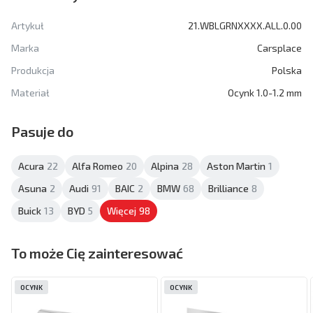
Artykuł
21.WBLGRNXXXX.ALL.0.00
Marka
Carsplace
Produkcja
Polska
Materiał
Ocynk 1.0-1.2 mm
Pasuje do
Acura
22
Alfa Romeo
20
Alpina
28
Aston Martin
1
Asuna
2
Audi
91
BAIC
2
BMW
68
Brilliance
8
Buick
13
BYD
5
Więcej
98
To może Cię zainteresować
OCYNK
OCYNK