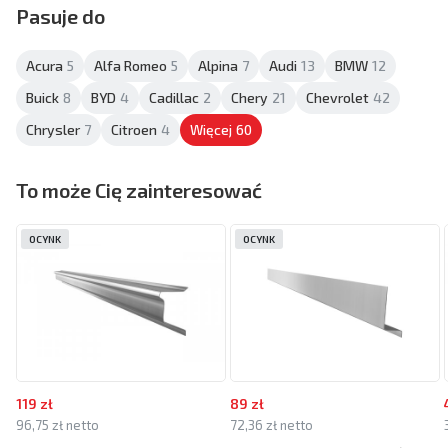
Pasuje do
Acura
5
Alfa Romeo
5
Alpina
7
Audi
13
BMW
12
Buick
8
BYD
4
Cadillac
2
Chery
21
Chevrolet
42
Chrysler
7
Citroen
4
Więcej
60
To może Cię zainteresować
OCYNK
OCYNK
119 zł
89 zł
96,75 zł netto
72,36 zł netto