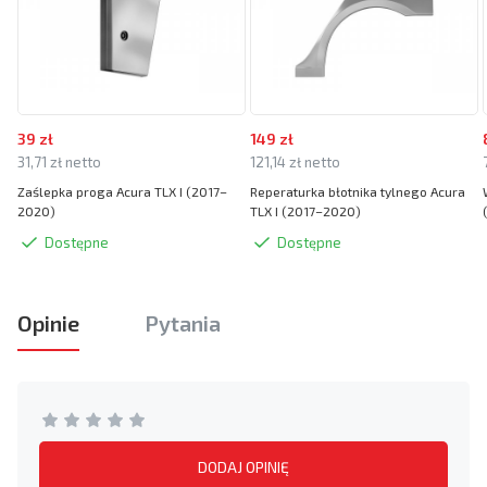
39 zł
149 zł
31,71 zł netto
121,14 zł netto
Zaślepka proga Acura TLX I (2017–
Reperaturka błotnika tylnego Acura
2020)
TLX I (2017–2020)
Dostępne
Dostępne
Opinie
Pytania
DODAJ OPINIĘ