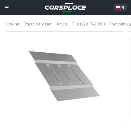
PL
Główna
Części karoserii
Acura
TLX I (2017–2020)
Podnośniki