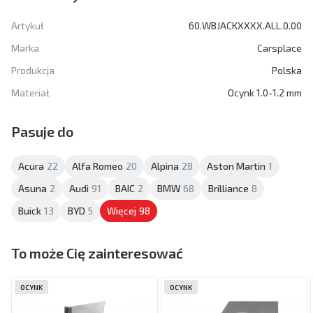
Artykuł
60.WBJACKXXXX.ALL.0.00
Marka
Carsplace
Produkcja
Polska
Materiał
Ocynk 1.0-1.2 mm
Pasuje do
Acura
22
Alfa Romeo
20
Alpina
28
Aston Martin
1
Asuna
2
Audi
91
BAIC
2
BMW
68
Brilliance
8
Buick
13
BYD
5
Więcej
98
To może Cię zainteresować
OCYNK
OCYNK