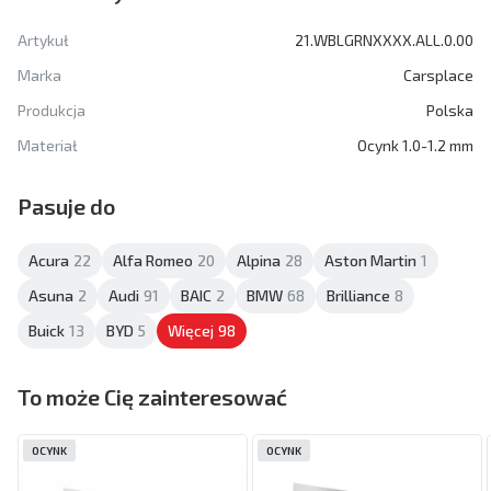
Artykuł
21.WBLGRNXXXX.ALL.0.00
Marka
Carsplace
Produkcja
Polska
Materiał
Ocynk 1.0-1.2 mm
Pasuje do
Acura
22
Alfa Romeo
20
Alpina
28
Aston Martin
1
Asuna
2
Audi
91
BAIC
2
BMW
68
Brilliance
8
Buick
13
BYD
5
Więcej
98
To może Cię zainteresować
OCYNK
OCYNK