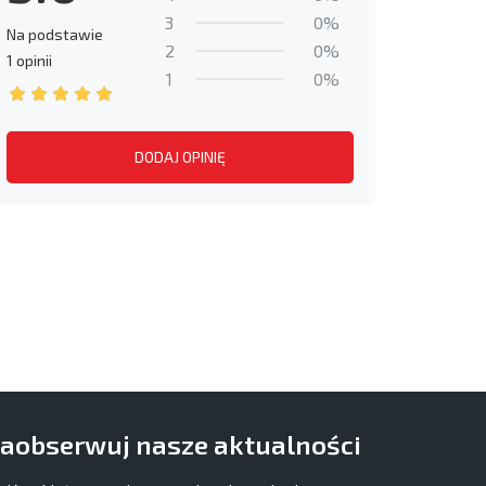
3
0%
Na podstawie
2
0%
1 opinii
1
0%
DODAJ OPINIĘ
aobserwuj nasze aktualności