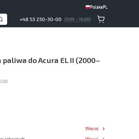
Polska
PL
Polska
PL
+48 53 230-30-00
(9:00 – 16:00)
 paliwa do Acura EL II (2000–
0.00
Więcej
dni roboczych
Więcej