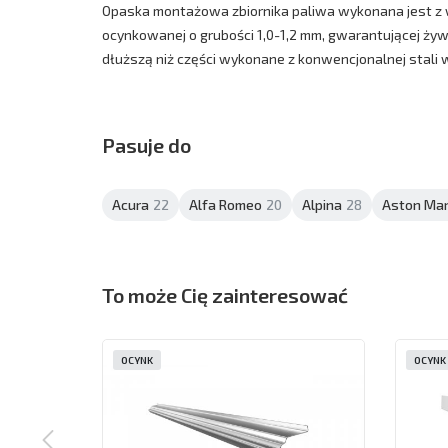
Opaska montażowa zbiornika paliwa wykonana jest z wy
ocynkowanej o grubości 1,0-1,2 mm, gwarantującej żywo
dłuższą niż części wykonane z konwencjonalnej stali 
Pasuje do
Acura
22
Alfa Romeo
20
Alpina
28
Aston Mar
To może Cię zainteresować
OCYNK
OCYNK