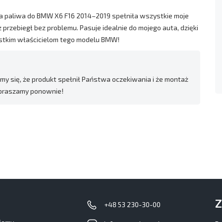
ka paliwa do BMW X6 F16 2014–2019 spełniła wszystkie moje
 przebiegł bez problemu. Pasuje idealnie do mojego auta, dzięki
ystkim właścicielom tego modelu BMW!
my się, że produkt spełnił Państwa oczekiwania i że montaż
zapraszamy ponownie!
Z
+48 53 230-30-00