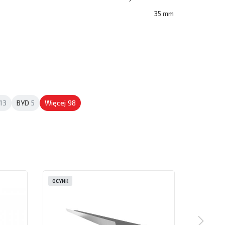
35 mm
13
BYD
5
Więcej
98
OCYNK
OCYNK