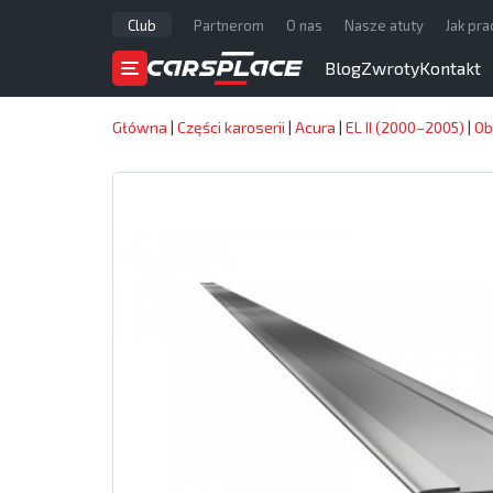
Club
Partnerom
O nas
Nasze atuty
Jak pr
Blog
Zwroty
Kontakt
Główna
|
Części karoserii
|
Acura
|
EL II (2000–2005)
|
Ob