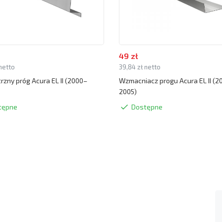
49 zł
 netto
39,84 zł netto
zny próg Acura EL II (2000–
Wzmacniacz progu Acura EL II (2
2005)
tępne
Dostępne