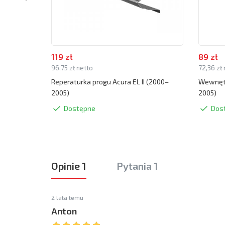
119 zł
89 zł
96,75 zł netto
72,36 zł
Reperaturka progu Acura EL II (2000–
Wewnętr
2005)
2005)
Dostępne
Dos
Opinie 1
Pytania 1
2 lata temu
Anton