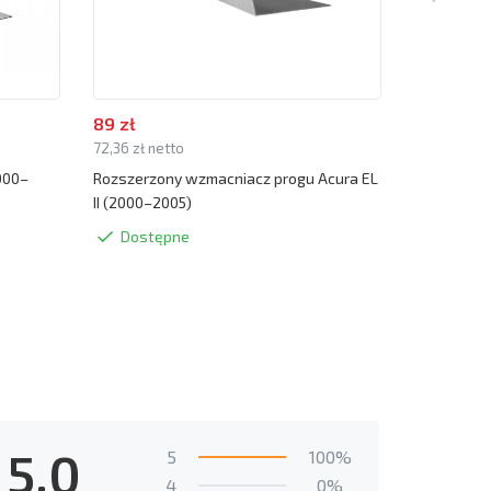
89 zł
39 zł
72,36 zł netto
31,71 zł net
000–
Rozszerzony wzmacniacz progu Acura EL
Podnośnik 
II (2000–2005)
2005)
Dostępne
Dostę
5.0
5
100%
4
0%