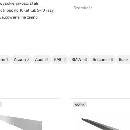
sokiej jakości stali
Szerokość
tność do 10 lat lub 5-10 razy
walcowanej na zimno.
tin
1
Asuna
2
Audi
91
BAIC
2
BMW
68
Brilliance
8
Buick
OCYNK