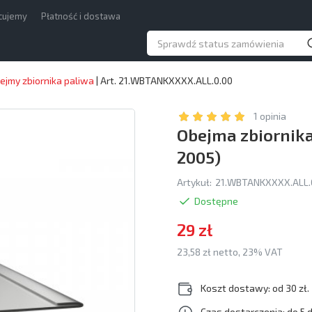
acujemy
Płatność i dostawa
ejmy zbiornika paliwa
|
Art. 21.WBTANKXXXX.ALL.0.00
1 opinia
Obejma zbiornika
2005)
Artykuł:
21.WBTANKXXXX.ALL.
Dostępne
29 zł
23,58 zł netto, 23% VAT
Koszt dostawy: od 30 zł.
Czas dostarczenia: do 5 