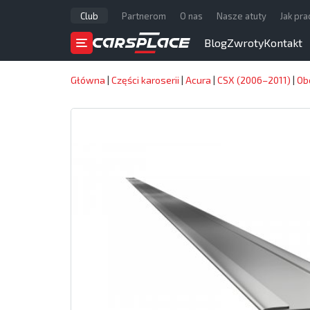
Club
Partnerom
O nas
Nasze atuty
Jak pr
Blog
Zwroty
Kontakt
Główna
|
Części karoserii
|
Acura
|
CSX (2006–2011)
|
Ob