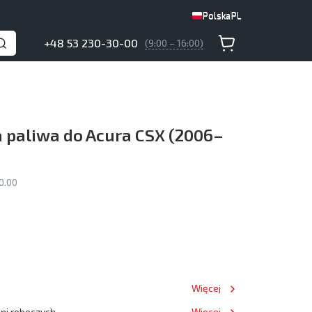
Polska
PL
Polska
PL
+48 53 230-30-00
(9:00 – 16:00)
 paliwa do Acura CSX (2006–
0.00
Więcej
dni roboczych
Więcej