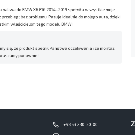
ka paliwa do BMW X6 F16 2014–2019 spełniła wszystkie moje
 przebiegł bez problemu. Pasuje idealnie do mojego auta, dzięki
ystkim właścicielom tego modelu BMW!
my się, że produkt spełnił Państwa oczekiwania i że montaż
zapraszamy ponownie!
Z
+48 53 230-30-00