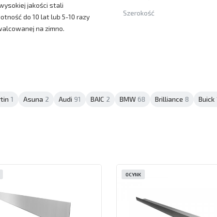
sokiej jakości stali
Szerokość
tność do 10 lat lub 5-10 razy
walcowanej na zimno.
tin
1
Asuna
2
Audi
91
BAIC
2
BMW
68
Brilliance
8
Buick
OCYNK