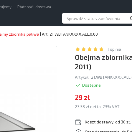
acujemy
Płatność i dostawa
ejmy zbiornika paliwa
|
Art. 21.WBTANKXXXX.ALL.0.00
1 opinia
Obejma zbiornika
2011)
Artykuł:
21.WBTANKXXXX.ALL.
Dostępne
29 zł
23,58 zł netto, 23% VAT
Koszt dostawy: od 30 zł.
Czas dostarczenia: do 5 