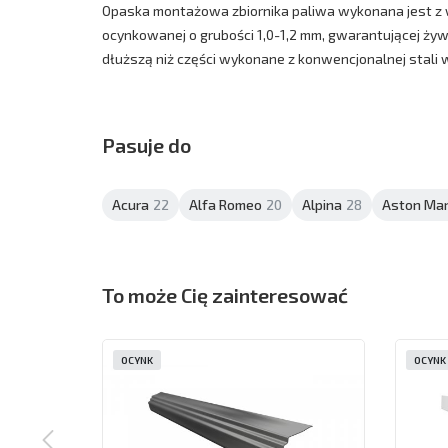
Opaska montażowa zbiornika paliwa wykonana jest z wy
ocynkowanej o grubości 1,0-1,2 mm, gwarantującej żywo
dłuższą niż części wykonane z konwencjonalnej stali 
Pasuje do
Acura
22
Alfa Romeo
20
Alpina
28
Aston Mar
To może Cię zainteresować
OCYNK
OCYNK