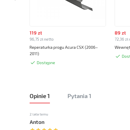
119 zł
89 zł
96,75 zł netto
72,36 zł
Reperaturka progu Acura CSX (2006–
Wewnętr
2011)
Dos
Dostępne
Opinie 1
Pytania 1
2 lata temu
Anton