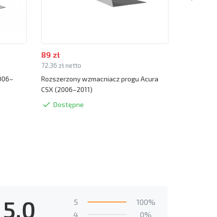
89 zł
39 zł
72,36 zł netto
31,71 zł net
006–
Rozszerzony wzmacniacz progu Acura
Podnośnik
CSX (2006–2011)
2011)
Dostępne
Dostę
5.0
5
100%
4
0%