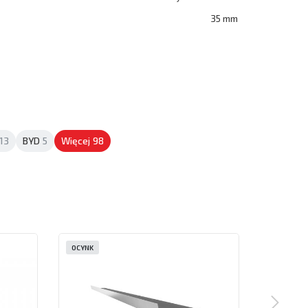
35 mm
13
BYD
5
Więcej
98
OCYNK
OCYNK