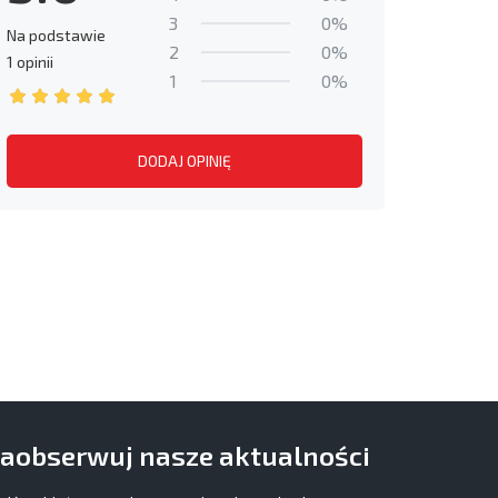
3
0%
Na podstawie
2
0%
1 opinii
1
0%
DODAJ OPINIĘ
aobserwuj nasze aktualności