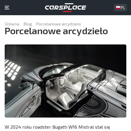
PL
Główna
Blog
Porcelanowe arcydzieło
Porcelanowe arcydzieło
W 2024 roku roadster Bugatti W16 Mistral stał się